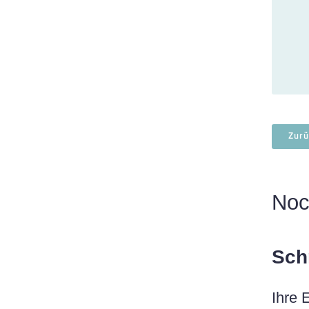
Zurü
Noc
Sch
Ihre 