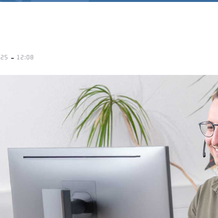
-
025
12:08