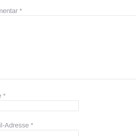
entar
*
e
*
il-Adresse
*