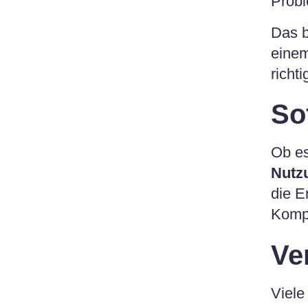
Prob
Das b
einem
richt
So
Ob e
Nutz
die E
Kompl
Ve
Viele