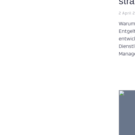
stra
2 April 
Warum
Entge
entwi
Diens
Manage