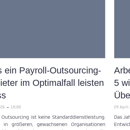
 ein Payroll-Outsourcing-
Arb
eter im Optimalfall leisten
5 w
ss
Übe
-
026
10:00
29 April
l Outsourcing ist keine Standarddienstleistung.
Das Jah
e in größeren, gewachsenen Organisationen
Entwic