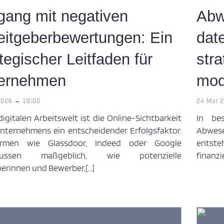
ang mit negativen
Abw
eitgeberbewertungen: Ein
dat
tegischer Leitfaden für
stra
ernehmen
mod
-
2026
10:00
24 Mai 
digitalen Arbeitswelt ist die Online-Sichtbarkeit
In be
Unternehmens ein entscheidender Erfolgsfaktor.
Abwese
formen wie Glassdoor, Indeed oder Google
entst
flussen maßgeblich, wie potenzielle
finanzi
erinnen und Bewerber,[…]