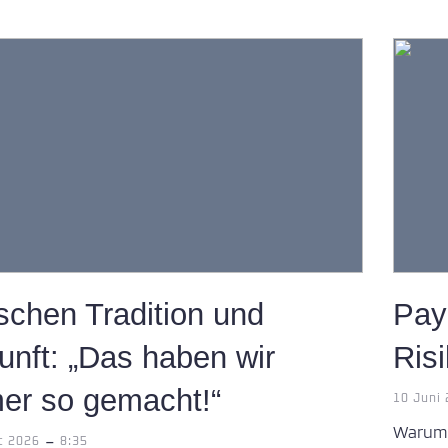
schen Tradition und
Pay
unft: „Das haben wir
Ris
er so gemacht!“
10 Juni
Warum 
-
t 2026
8:35