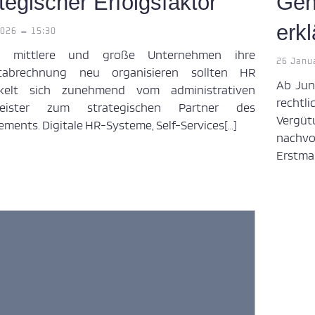
tegischer Erfolgsfaktor
Geh
erkl
-
2026
15:30
 mittlere und große Unternehmen ihre
26 Janu
ltabrechnung neu organisieren sollten HR
Ab Jun
ckelt sich zunehmend vom administrativen
rechtl
tleister zum strategischen Partner des
Vergü
ments. Digitale HR-Systeme, Self-Services[…]
nachvo
Erstmal