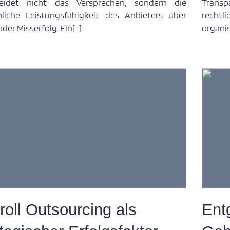
heidet nicht das Versprechen, sondern die
Trans
hliche Leistungsfähigkeit des Anbieters über
recht
oder Misserfolg. Ein[…]
organi
roll Outsourcing als
Ent