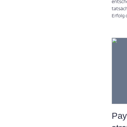
entsc
tatsäc
Erfolg 
Pay