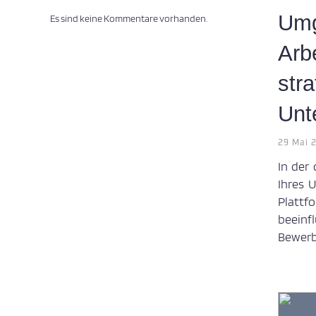
Umg
Es sind keine Kommentare vorhanden.
Arb
stra
Unt
29 Mai 
In der 
Ihres 
Platt
beein
Bewerb