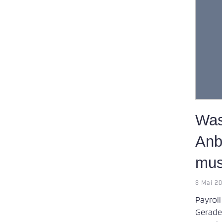
Was
Anbi
mu
8 Mai 2
Payrol
Gerad