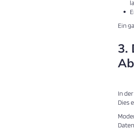
l
E
Ein g
3.
Ab
In de
Dies 
Moder
Daten