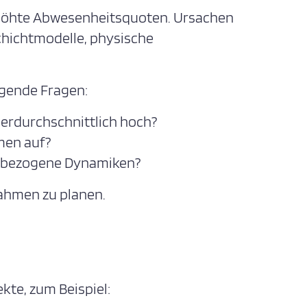
höhte Abwesenheitsquoten. Ursachen
chichtmodelle, physische
lgende Fragen:
berdurchschnittlich hoch?
men auf?
eambezogene Dynamiken?
ahmen zu planen.
kte, zum Beispiel: