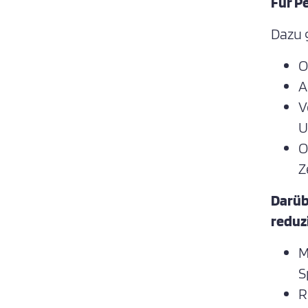
Für P
Dazu 
O
A
V
U
O
Z
Darüb
reduz
M
S
R