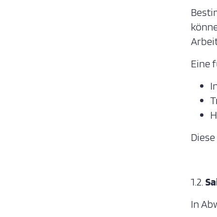
Besti
könne
Arbei
Eine 
I
T
H
Diese
1.2.
Sa
In Ab