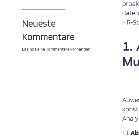
proak
daten
Neueste
HR‑St
Kommentare
1.
Es sind keine Kommentare vorhanden.
Mu
Abwes
konst
Analy
1.1.
Ab