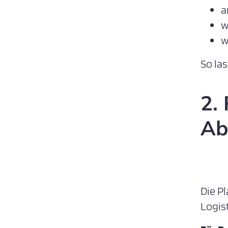
a
w
w
So la
2.
Ab
Die P
Logist